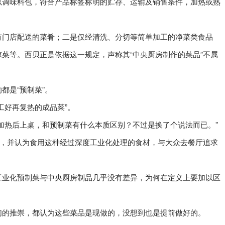
以调味料包，符合产品标签标明的贮存、运输及销售条件，加热或熟
有门店配送的菜肴；二是仅经清洗、分切等简单加工的净菜类食品
菜等。西贝正是依据这一规定，声称其“中央厨房制作的菜品”不属
都是“预制菜”。
工好再复热的成品菜”。
加热后上桌，和预制菜有什么本质区别？不过是换了个说法而已。”
”，并认为食用这种经过深度工业化处理的食材，与大众去餐厅追求
工业化预制菜与中央厨房制品几乎没有差异，为何在定义上要加以区
们的推崇，都认为这些菜品是现做的，没想到也是提前做好的。