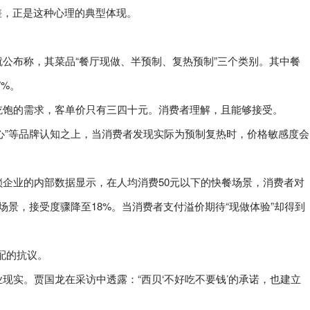
落差，正是这种心理的典型体现。
公布称，其菜品“餐厅现做、半预制、复热预制”三个类别。其中餐
7%。
吃饱的需求，客单价只有三四十元。消费者理解，且能够接受。
”“匠心”等品牌认知之上，当消费者发现实际为预制复热时，价格敏感度会
企业的内部数据显示，在人均消费50元以下的快餐场景，消费者对
端场景，接受度骤降至18%。当消费者支付溢价期待“现做体验”却得到
匹配的抗议。
现实。贾国龙在采访中透露：“西贝‘不好吃不要钱’的承诺，也建立