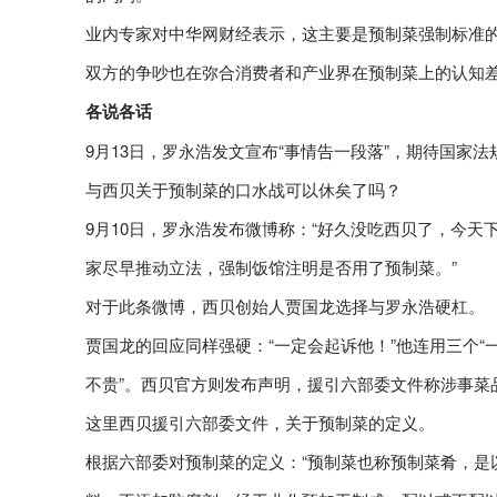
业内专家对中华网财经表示，这主要是预制菜强制标准
双方的争吵也在弥合消费者和产业界在预制菜上的认知
各说各话
9月13日，罗永浩发文宣布“事情告一段落”，期待国家
与西贝关于预制菜的口水战可以休矣了吗？
9月10日，罗永浩发布微博称：“好久没吃西贝了，今
家尽早推动立法，强制饭馆注明是否用了预制菜。”
对于此条微博，西贝创始人贾国龙选择与罗永浩硬杠。
贾国龙的回应同样强硬：“一定会起诉他！”他连用三个“一
不贵”。西贝官方则发布声明，援引六部委文件称涉事菜品
这里西贝援引六部委文件，关于预制菜的定义。
根据六部委对预制菜的定义：“预制菜也称预制菜肴，是