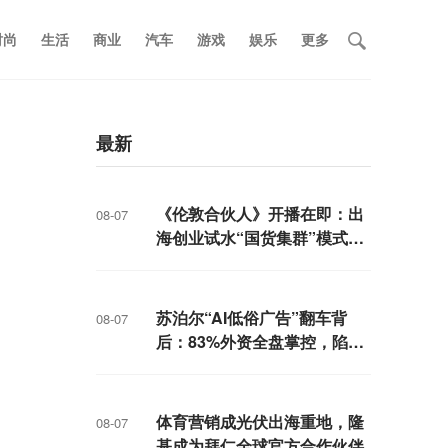
时尚
生活
商业
汽车
游戏
娱乐
更多
最新
《伦敦合伙人》开播在即：出
08-07
海创业试水“国货集群”模式，
带动入境消费反向种草
苏泊尔“AI低俗广告”翻车背
08-07
后：83%外资全盘掌控，陷入
流量内卷、质量频发的负循环
体育营销成光伏出海重地，隆
08-07
基成为拜仁全球官方合作伙伴