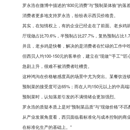
罗永浩在微博中描述的“830元消费”与“预制菜体验”的
消费者更多地支持罗永浩，纷纷表示西贝价格贵。
其实，在知情权上，有的企业已经走在了前面。老乡鸡就
厅现做占比70.6%，半预制占比27.7%，复热预制占比1.
并且，老乡鸡是快餐，解决的是消费者在忙碌的工作中
但西贝人均100-150元的客单价，建立在“现做”“手工
急剧上升，很难不被消费者吐槽贵。
这种鸿沟在价格敏感度高的场景中尤为突出。某餐饮连锁
预制菜的接受度可达65%；而在人均150元以上的中高
预制菜时，认知落差引发的不满情绪会更加强烈。
罗永浩的质疑本质上是对“预制菜品质”与“现做价格”不
从产业发展角度看，西贝面临着标准化与成本控制的商业
在标准化生产的基础上。”