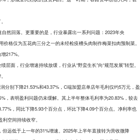
了。
速自然回落。更重要的是，行业暴露出一系列问题：2023年央
企业用价格仅为五花肉三分之一的未经检疫槽头肉制作梅菜扣肉预制菜。
217%。
绩层面，行业增速持续放缓，行业从“野蛮生长”向“规范发展”转型。
牌。
润分别下降21.53%和43.37%，C端加盟店单店年毛利仅约5万元，盈
.5%，表明盈利问题仍未缓解。其上半年整体毛利率为20.83%，较去
.77%，同比下降5.93个百分点，环比下降4.09个百分点。净利率也
点，盈利空间持续收窄。
长，但远低于上一年的31%增速。2025年上半年直接转为营收微降