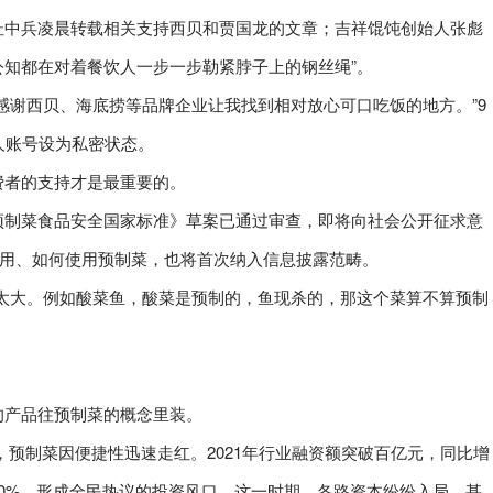
杜中兵凌晨转载相关支持西贝和贾国龙的文章；吉祥馄饨创始人张彪
公知都在对着餐饮人一步一步勒紧脖子上的钢丝绳”。
感谢西贝、海底捞等品牌企业让我找到相对放心可口吃饭的地方。”9
人账号设为私密状态。
费者的支持才是最重要的。
预制菜食品安全国家标准》草案已通过审查，即将向社会公开征求意
使用、如何使用预制菜，也将首次纳入信息披露范畴。
太大。例如酸菜鱼，酸菜是预制的，鱼现杀的，那这个菜算不算预制
的产品往预制菜的概念里装。
需求，预制菜因便捷性迅速走红。2021年行业融资额突破百亿元，同比增
00%，形成全民热议的投资风口。这一时期，各路资本纷纷入局，甚