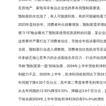
至房地产、家电等非食品企业也跨界布局预制菜赛道。
预制菜的水也混了，有人可能摸到鱼，有的可能被呛着
2023年是转折年。消费者外出就餐增加，预制菜需求增
视“3·15”晚会曝光了预制菜使用劣质原料的问题，某
这类事件严重打击了消费者信任，导致全年投诉量同比激增
当前，预制菜行业进入调整期。消费者信任危机传导至业
许多缺乏核心竞争力的企业面临生存压力，行业开始洗
号称“预制菜第一股”的味知香，2024年上半年营收和净利
利能力不足。2025年上半年，其净利润依然同比下滑24
年同期下降4.02个百分点，其中第二季度单季毛利率仅18
从去年同期的12.93%降至9.33%，降幅达3.6个百分
千味央厨2024年上半年营收和净利润仍有5%-6%的增