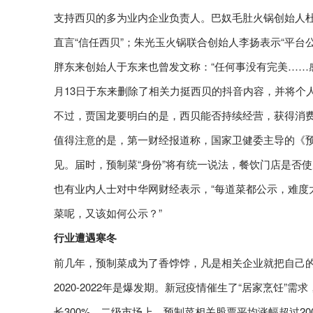
支持西贝的多为业内企业负责人。巴奴毛肚火锅创始人
直言“信任西贝”；朱光玉火锅联合创始人李扬表示“平台
胖东来创始人于东来也曾发文称：“任何事没有完美……
月13日于东来删除了相关力挺西贝的抖音内容，并将个
不过，贾国龙要明白的是，西贝能否持续经营，获得消
值得注意的是，第一财经报道称，国家卫健委主导的《
见。届时，预制菜“身份”将有统一说法，餐饮门店是否
也有业内人士对中华网财经表示，“每道菜都公示，难度
菜呢，又该如何公示？”
行业遭遇寒冬
前几年，预制菜成为了香饽饽，凡是相关企业就把自己
2020-2022年是爆发期。新冠疫情催生了“居家烹饪”
长300%。二级市场上，预制菜相关股票平均涨幅超过2