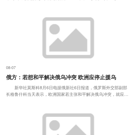
的刘某登记结婚。孟女士在上海定居已有20多年，而刘某长期在外
地工作，通常每周或每月回家一次
08-07
俄方：若想和平解决俄乌冲突 欧洲应停止援乌
新华社莫斯科8月6日电据俄新社6日报道，俄罗斯外交部副部
长格鲁什科当天表示，欧洲国家若主张和平解决俄乌冲突，就应当
停止向乌输送武器。 格鲁什科接受俄媒采访时说，欧洲国家围
绕乌克兰和平问题展开的对