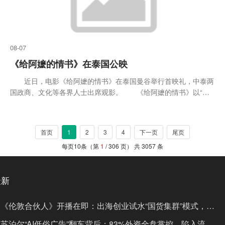
08-07
《给阿嬷的情书》在泰国公映
近日，电影《给阿嬷的情书》在泰国曼谷举行首映礼，中泰两
国政商、文化等各界人士出席观影。 《给阿嬷的情书》以“侨
批”——南洋华侨漂洋过海的家书为线索，讲述了老一辈华侨下南
洋谋生，与故乡亲人之间彼此
首页
1
2
3
4
下一页
尾页
每页10条（第
1
/ 306 页） 共 3057 条
最新
《伦敦合伙人》开播在即：出海创业试水“国货集群”模式，带
动入境消费反向种草
苏泊尔“AI低俗广告”翻车背后：83%外资全盘掌控，陷入流量