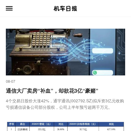
08-07
通信大厂卖房“补血”，却欲花3亿“豪赌”
4个交易日股价大涨42%，通宇通讯(002792.SZ)拟斥资3亿元收购
亏损通信设备公司部分股权，公司上半年预亏超两千万元。