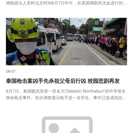
洲独苗出人意料北京时间8月7日中午，在美国俄勒冈尤金进行的
2026年田径世青赛，结束男女100米决赛争夺。东道主美国队包揽
双冠。米亚-马克斯韦尔以11秒14获得女子100米冠军（-...
08-07
泰国枪击案凶手先杀祖父母后行凶 校园悲剧再发
8月7日，泰国暖武里府一所名为“Debsirin Nonthaburi”的中学发生
致命枪击事件。初步调查显示枪手是一名学生。事件已造成包括枪
手在内的7人死亡，另有15人受伤，其中2人重伤。死者中包括3名
教师和3名学生