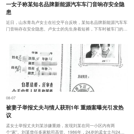
一女子称某知名品牌新能源汽车车门音响存安全隐
患
近日，山东青岛卢女士在社交平台反映，某知名品牌新能源汽车车
门音响存在安全隐患。卢女士的先生身着短裤，下车时被车门的音
响金属网格刮伤。据卢女士观察，音响上的金属网格棱角锋利，如
土豆擦丝器。有网友指出，孔洞没做圆滑处理。事后，卢女士将车
送往4S...
08-07
被妻子举报丈夫与情人获刑1年 重婚案曝光引发热
议
孟女士举报丈夫刘某涉嫌重婚，发现刘某在同一小区内有两
个“家”。刘某曾任多家航司高管。1986年，24岁的孟女士与24岁