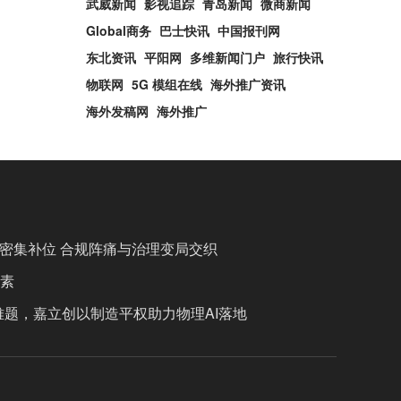
武威新闻
影视追踪
青岛新闻
微商新闻
Global商务
巴士快讯
中国报刊网
东北资讯
平阳网
多维新闻门户
旅行快讯
物联网
5G 模组在线
海外推广资讯
海外发稿网
海外推广
管密集补位 合规阵痛与治理变局交织
生素
题，嘉立创以制造平权助力物理AI落地