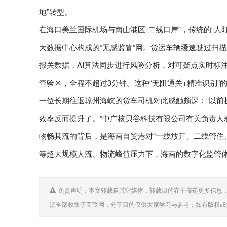
地”转型。
在海口美兰国际机场与南山港区“二线口岸”，传统的“人
大数据中心构成的“无感监管”网。货运车辆缓速驶过扫
报关数据，AI算法同步进行风险分析，对可疑点实时标
查验区，全程不超过3分钟。这种“无阻通关+精准识别”
一位长期往返琼州海峡的货车司机对此感触颇深：“以前
效率反而提升了。”中广核贝谷科技有限公司有关负责人
物畅其流的背后，是海南自贸港对“一线放开、二线管住
等超大规模人流、物流峰值压力下，海南的数字化监管体
免责声明：本文转载自其它媒体，转载目的在于传递更多信息，
源全部收集于互联网，分享目的仅供大家学习与参考，如有版权或