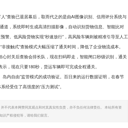
盯人”查验已退居幕后，取而代之的是由AI图像识别、信用评分系统与
描通道，系统即时生成高清扫描影像，自动识别货物信息、智能比对
注预警。低风险货物实现“秒速放行”，高风险车辆则被精准引导至人工
的“非接触式”查验模式大幅压缩了通关时间，降低了企业物流成本。
担心封关后查验会排长队，现在扫码即走，智能闸口秒级识别，通关
表示，现在只要180秒，货运车辆即可完成全程通关。
、岛内自由”监管模式的成功验证。百日来的运行数据证明，在春节
系经受住了高强度的“压力测试”。
并不代表本网赞同其观点和对其真实性负责，亦不负任何法律责任。 本站所有资
知识产权侵犯等，请给我们留言。