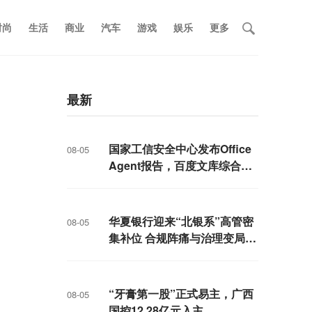
时尚
生活
商业
汽车
游戏
娱乐
更多
最新
国家工信安全中心发布Office
08-05
Agent报告，百度文库综合排
名第一
华夏银行迎来“北银系”高管密
08-05
集补位 合规阵痛与治理变局交
织
“牙膏第一股”正式易主，广西
08-05
国控12.28亿元入主