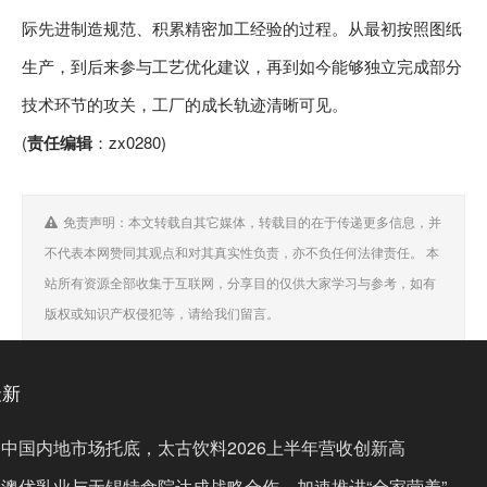
际先进制造规范、积累精密加工经验的过程。从最初按照图纸
生产，到后来参与工艺优化建议，再到如今能够独立完成部分
技术环节的攻关，工厂的成长轨迹清晰可见。
(
责任编辑
：zx0280)
免责声明：本文转载自其它媒体，转载目的在于传递更多信息，并
不代表本网赞同其观点和对其真实性负责，亦不负任何法律责任。 本
站所有资源全部收集于互联网，分享目的仅供大家学习与参考，如有
版权或知识产权侵犯等，请给我们留言。
最新
中国内地市场托底，太古饮料2026上半年营收创新高
澳优乳业与无锡特食院达成战略合作，加速推进“全家营养”战