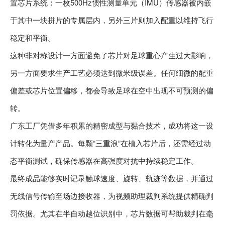
置芯片系统：一枚500Hz惯性测量单元（IMU）传感器被内嵌
于其中一块拼片的专属层内，另外三片则加入配重以维持飞行
稳定和平衡。
这种非对称设计一方面避免了芯片对足球重心产生过大影响，
另一方面要求生产工艺必须达到微米级误差。任何细微的配重
偏差或芯片位置偏移，都会导致足球在空中出现不可预测的偏
转。
广东工厂凭借多年积累的精密成型与黏合技术，成功将这一设
计转化为量产产品。每颗“三重浪”在植入芯片后，还需经过动
态平衡测试，确保传感器在高强度对抗中持续稳定工作。
最终成品能够实时记录触球速度、旋转、轨迹等数据，并通过
无线信号传输至场边接收器，为视频助理裁判系统提供精确判
罚依据。尤其在半自动越位识别中，芯片数据可帮助裁判在毫