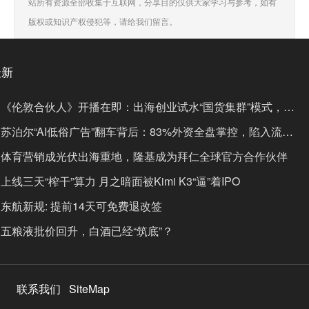
站所有资源全部收集于互联网，分享目的仅供大家学习与参考，如有
版权或知识产权侵犯等，请给我们留言。
最新
《伦敦合伙人》开播在即：出海创业试水“国货集群”模式，带
动入境消费反向种草
苏泊尔“AI低俗广告”翻车背后：83%外资全盘掌控，陷入流量
内卷、质量频发的负循环
体育营销成光伏出海重地，隆基成为拜仁全球官方合作伙伴
上线三天“榨干”算力 月之暗面被Kimi K3“逼”着IPO
东航新规: 提前14天可免费退改签
五粮液批价回升，白酒已经“筑底”？
联系我们
SiteMap