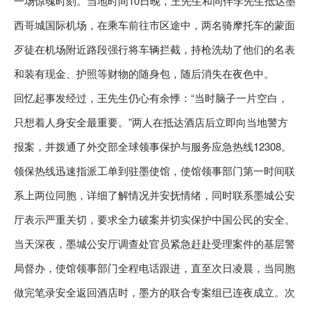
一场惊魂时刻。当地时间10日晚，王先生和同伴李先生抵达墨
西哥城国际机场，在乘车前往市区途中，两名骑摩托车的蒙面
歹徒在机场附近路段强行将车辆拦截，持枪洗劫了他们的名表
和装有现金、护照等财物的随身包，随后消失在夜色中。
回忆起事发经过，王先生仍心有余悸：“当时脑子一片空白，
只想着人身安全最重要。”两人在抵达酒店后立即向当地警方
报案，并拨通了外交部全球领事保护与服务应急热线12308。
领保热线迅速指派工单到驻墨使馆，使馆领事部门第一时间联
系上两位同胞，详细了解情况并安抚情绪，同时联系墨城公安
厅表示严重关切，要求全力破案并切实保护中国公民的安全。
当天深夜，墨城公安厅调查处官员紧急赶赴受理案件的基层警
局督办，使馆领事部门全程电话跟进，直至次日凌晨，当同胞
做完笔录安全返回酒店时，墨方的联合专案组已连夜成立。次