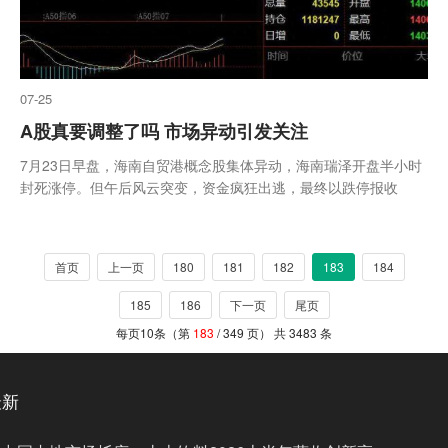
07-25
A股真要调整了吗 市场异动引发关注
7月23日早盘，海南自贸港概念股集体异动，海南瑞泽开盘半小时
封死涨停。但午后风云突变，资金疯狂出逃，最终以跌停报收
首页
上一页
180
181
182
183
184
185
186
下一页
尾页
每页10条（第
183
/ 349 页） 共 3483 条
最新