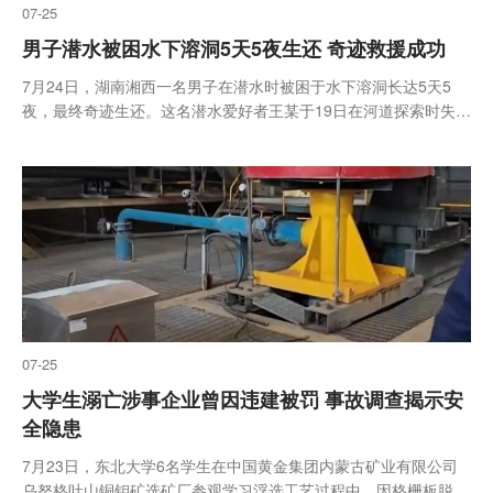
07-25
男子潜水被困水下溶洞5天5夜生还 奇迹救援成功
7月24日，湖南湘西一名男子在潜水时被困于水下溶洞长达5天5
夜，最终奇迹生还。这名潜水爱好者王某于19日在河道探索时失
联，水下特警大队在9米深的溶洞内发现了他
07-25
大学生溺亡涉事企业曾因违建被罚 事故调查揭示安
全隐患
7月23日，东北大学6名学生在中国黄金集团内蒙古矿业有限公司
乌努格吐山铜钼矿选矿厂参观学习浮选工艺过程中，因格栅板脱落