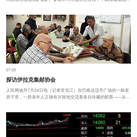
坠入浮选槽遇难。记者抵达事发地后，由于事故发生厂房正在调查
勘验禁止入内，便来到隔壁相似厂房了解情况
07-25
探访伊拉克集邮协会
人民网迪拜7月24日电（记者管克江）在巴格达迈丹广场的一栋老
房子里，一群老年人正饶有兴致地交流着各自珍藏的邮票——从
1951年成立以来，伊拉克集邮协会成为当地众多集邮爱好者的交
流场所。协会成员多数是历