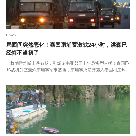
07-25
局面间突然恶化！泰国柬埔寨激战24小时，洪森已
经悔不当初了
一枚地雷炸断士兵右腿，引爆东南亚邻国十年最惨烈火拼！泰国F-
16战机升空轰炸柬埔寨军事基地，柬埔寨火箭弹落入泰国村庄炸死
5岁孩童。这场已造成泰方14死46伤、柬平民1死5伤的边境冲突，
竟源于一段被泄露的“疯子”录音？洪森通话代价远超预期。重...