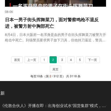
08-06
日本一男子街头挥舞菜刀，面对警察鸣枪不退反
进，被警方射中胸部死亡
8月4日，日本大阪府一名浑身是血的男子在街头挥舞菜刀被警方开
枪击中死亡。到场警员要求男子放下刀具，但他持刀逼近，警员先
朝空中鸣枪，随后开枪击中男子左胸。警方以涉嫌妨碍执行公务逮
捕男子，男子被送往医院抢救，最终确认死亡。警方表示此次开枪
符合枪...
首页
上一页
1
2
3
4
5
下一页
尾页
每页10条（第
2
/ 312 页） 共 3118 条
最新
《伦敦合伙人》开播在即：出海创业试水“国货集群”模式，带