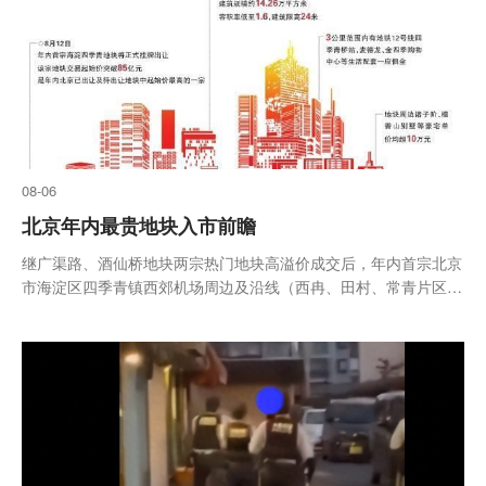
08-06
北京年内最贵地块入市前瞻
继广渠路、酒仙桥地块两宗热门地块高溢价成交后，年内首宗北京
市海淀区四季青镇西郊机场周边及沿线（西冉、田村、常青片区）
城中村改造项目HD00-1408-0034、0049、0040地块将于8月12日
正式挂牌出让。